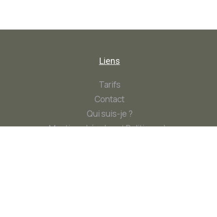
Liens
Tarifs
Contact
Qui suis-je ?
Mentions Légales et Politique de
Confidentialité
Contact
Contact@AlineB-Naturo.fr
+33 6 78 56 41 48