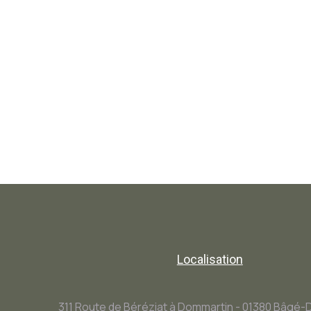
Localisation
311 Route de Béréziat à Dommartin - 01380 Bâgé