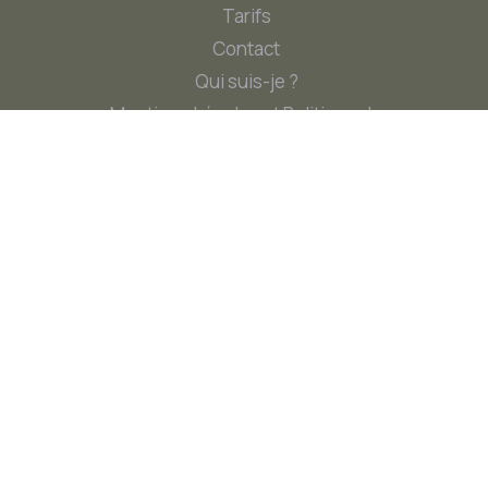
Tarifs
Contact
Qui suis-je ?
Mentions Légales et Politique de
Confidentialité
Contact
Contact@AlineB-Naturo.fr
+33 6 78 56 41 48
Localisation
311 Route de Béréziat à Dommartin - 01380